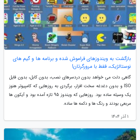
بازگشت به ویندوزهای فراموش شده و برنامه ها و گیم های
نوستالژیک، فقط با مرورگرتان!
گاهی دلت می خواهد بدون دردسرهای نصب، بدون کابل، بدون فایل
ISO و بدون دغدغه سخت افزار، برگردی به روزهایی که کامپیوتر هنوز
یک وسیله ساده بود. روزهایی که ویندوز 95 تازه آمده بود و آیکون ها
مربعی بودند و رنگ ها و دکمه ها ساده.
1 آذر 1404