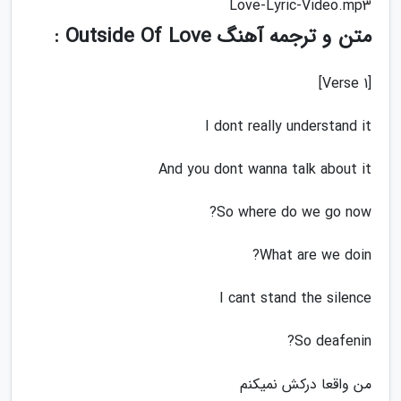
Love-Lyric-Video.mp3
متن و ترجمه آهنگ Outside Of Love :
[Verse 1]
I dont really understand it
And you dont wanna talk about it
So where do we go now?
What are we doin?
I cant stand the silence
So deafenin?
من واقعا درکش نمیکنم