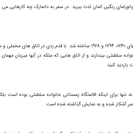
 پانورامای رنگین کمان لذت ببرید. در سفر به دانمارک چه کارهایی می 
با وجود آتش سوزی بزرگ کاخ کرسشنزبورگ در سالهای 1740، 1794 و 1928 ساخته شد. با قدم زدی در اتاق­ های مخم
واده سلطنتی بیندازند و از اتاق­ هایی که ملکه در آنها میزبان مهمان­
 بازدید کنید.
 تنها برای اینکه اقامتگاه زمستانی خانواده سلطنتی بوده است بلکه