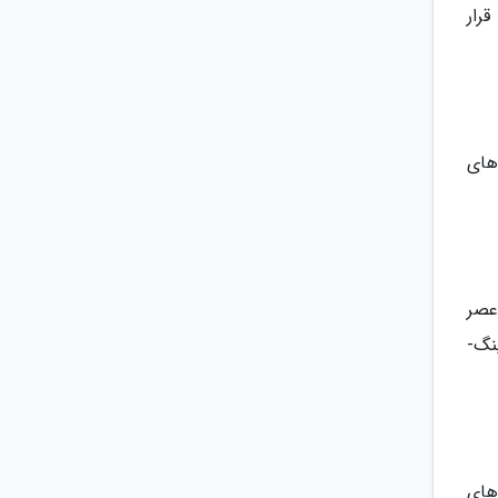
گرافی قرار
های
تا، محل دفن 682 نفر و 150 سنگ از عصر
آهن آلمان و کشتی وایکینگ­ ها در این منطقه کشف شده است. علاوه بر این بازدیدکنندگان می­توانند در مورد زندگی وایکینگ­
 های