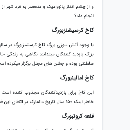
و از چشم ­انداز پانورامیک و منحصر به فرد شهر از
انجام داد؟
کاخ کرسیشنزبورگ
بزرگ بازدید کنندگان می­تدانند نگاهی به زندگی خان
سلطنتی بوده و جشن­ های مجلل برگزار می­کرده است
کاخ امالینبورگ
این کاخ برای بازدیدکنندگان مجذوب کننده است نه
خاطر اینکه 150 سال تاریخ دانمارک در اتاق­ای این قصر آشکار شده و به نمایش گذاشته شده است.
قلعه کرونبورگ