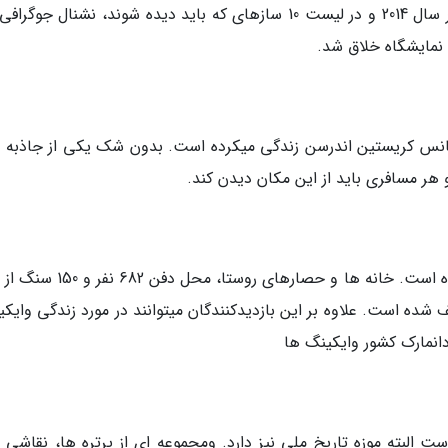
موزه دریایی جزء 25 مکان دیدنی نیویورک تایمز در سال 2014 و در لیست 10 سازه­ای که باید دیده شوند، نشنال جو
 نمایشگاه خلاق شد.
 هانس کریستین اندرسن زندگی می­کرده است. بدون شک یکی از جاذبه­ 
هر مسافری باید از این مکان دیدن کند.
در این موزه برخی یافته ­های وایکینگ­ ها حفظ شده است. خانه­ ها و حصارهای روس
دانمارک کشور وایکینگ ها
ت البته موزه تاریخ ملی نیز دارد. ومجموعه ­ای از پرتره ­ها، نقاشی­