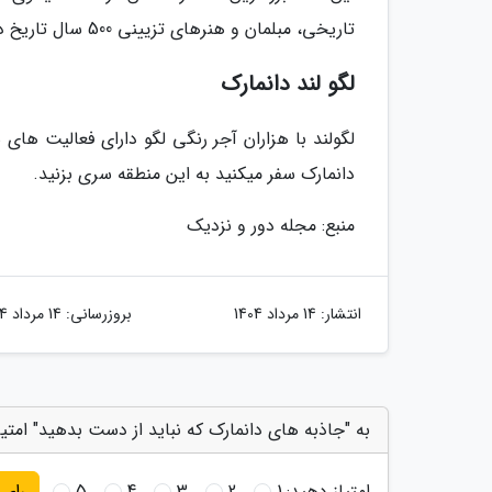
تاریخی، مبلمان و هنرهای تزیینی 500 سال تاریخ دانمارک را نشان ­میدهد.
لگو لند دانمارک
لگولند با هزاران آجر رنگی لگو دارای فعالیت­ های س
دانمارک سفر می­کنید به این منطقه سری بزنید.
منبع: مجله دور و نزدیک
انتشار:
14 مرداد 1404
بروزرسانی:
14 مرداد 1404
به "جاذبه های دانمارک که نباید از دست بدهید" امتیا
امتیاز دهید:
1
2
3
4
5
رای