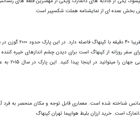
 می­شود، یکی از جاذبه های دانمارک ویکی از مهمترین قلعه ­های رنسان
بخش بخش عمده ­ای از نمایشنامه هملت شکسپیر است.
یگزبورگ دایرهیو یک پارک جنگلی بزرگ است که تقریبا 40 دقیقه با کپنهاگ فاصله دارد.
ای سفر روزانه از کپنهاگ است برای دیدن چشم ­اندازهای خیره کننده و
خاطر اینکه یکی از قدیمی ­ترین پارک­ های تفریحی جهان را می­توانی
 رنسانس شناخته شده است. معماری قابل توجه و مکان منحصر به فرد آن
مارک است. خرید ارزان بلیط هواپیما تهران کپنهاگ