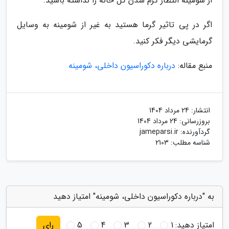
از شومینه انتظار گرم شدن کل خانه را نداشته باشید.
اگر در پی تاثیر گرما هستید به غیر از شومینه به وسایل
گرمایشی دیگر فکر کنید.
منبع مقاله:
درباره دکوراسیون داخلی، شومینه
انتشار:
24 مرداد 1404
بروزرسانی:
24 مرداد 1404
گردآورنده:
jameparsi.ir
شناسه مطلب: 2103
به "درباره دکوراسیون داخلی، شومینه" امتیاز دهید
امتیاز دهید:
1
2
3
4
5
رای