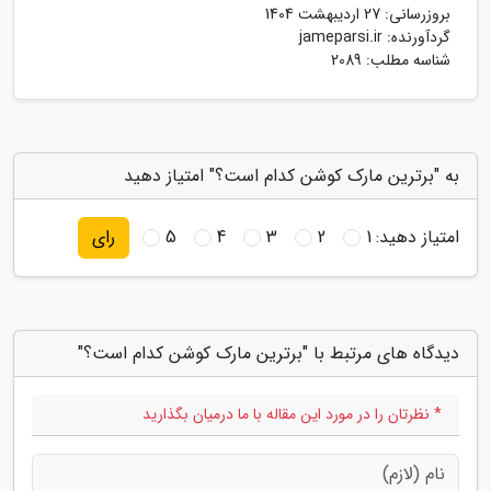
بروزرسانی:
27 اردیبهشت 1404
گردآورنده:
jameparsi.ir
شناسه مطلب: 2089
به "برترین مارک کوشن کدام است؟" امتیاز دهید
امتیاز دهید:
1
2
3
4
5
رای
دیدگاه های مرتبط با "برترین مارک کوشن کدام است؟"
* نظرتان را در مورد این مقاله با ما درمیان بگذارید