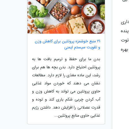
اری
نده
ی خوردن توت
21 منبع خوشمزه پروتئین برای کاهش وزن
و تقویت سیستم ایمنی
بهره
بدن ما برای حفظ و ترمیم بافت ها به
پروتئین احتیاج دارد. بدن بچه ها هم برای
رشد، این ماده مغذی را لازم دارد. مطالعات
نشان می دهند که خوردن مواد غذایی
حاوی پروتئین می تواند به کاهش وزن و
آب کردن چربی شکم یاری کند و توده و
قدرت عضلانی را افزایش دهد. داشتن رژیم
غذایی حاوی منابع پروتئین...