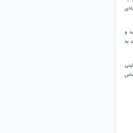
ادی
د و
د به
ئینی
ساس