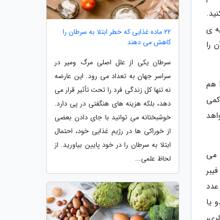
ید.
ه ی
22 ماده غذایی که خطر ابتلا به سرطان را
کاهش می دهند
 را
سرطان یکی از علل اصلی مرگ ومیر در
سراسر جهان به تعداد می رود. این عارضه
 هم
نه تنها کل زندگی فرد را تحت تأثیر قرار می
لابی کمی
دهد، بلکه هزینه های هنگفتی در پی دارد.
اهد
خوشبختانه می توانید با جای دادن بعضی
از خوراکی ها در رژیم غذایی خود، احتمال
ابتلا به سرطان را در خود پایین بیاورید. از
 می
لحاظ علمی...
د. این مقدار فیبر
عدد
 یا
ری،