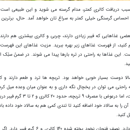
ب دریافت کالری کمتر، مدام گرسنه می شوید و این طبیعی است. 
ین احساس گرسنگی خیلی کمتر به سراغ تان خواهد آمد. حال، برترین م
ضی غذاهایی که فیبر زیادی دارند، چربی و کالری بیشتری هم دارند. 
 کنید، از فهرست غذاهای زیر بهره ببرید. مزیت غذاهای این فهرست 
ت. این غذاها به راحتی در تره بارها پیدا می شوند. در ضمنً سبُک ان
د.
الا دوست بسیار خوبی خواهد بود. تربچه ها ترد و طعم دارند و کا
ه راحتی می توان در یخچال نگه داری و به عنوان میان وعده میل کرد.
میان سبزیجات، بیشترین فیبر از آنِ تربچه ها نیست، اما درعوض با مصرف 9 تربچه، حدود 20 ک
آن را به سالاد خود اضافه کنید تا تندی کمی هم به سالاد خود داده با
ل کنید.
نخودنخود از غذاهایی است که فیبر خیلی زیادی دارد. نصف فنجان نخود پخته شده 140 کالری و 6 گر