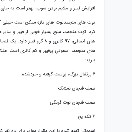
افزایش فیبر و ملایم بودن سوپ، بهتر است به جای خا
توت های منجمدتوت های تازه ممکن است خیلی گران
کرد. توت منجمد، منبع بسیار خوبی از فیبر و سای
های منجمد، اسموتیِ پرفیبر و کم کالری است: مثلا م
ببرید:
2 پرتغال بزرگ، پوست گرفته و خردشده
نصف فنجان تمشک
نصف فنجان توت فرنگی
6 تکه یخ.
اسموتیِ تهیه شده با این مقدار مواد، برای دو نفر کافی خواهد بود. این