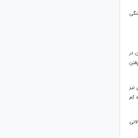
نگی
 در
فتن
الری نیز
 کم
انی