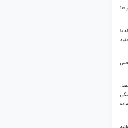
بستنیاگر تبع شما به سمت خوردن خوراکی های شیرین در نیمه های شب گرایش دارد، بستنی های کم چرب با کالری کمتر 100
 با
فید
 حس
هد.
نگی
ماده
نید