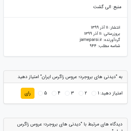
منبع: الی گشت
انتشار:
11 آذر 1399
بروزرسانی:
11 آذر 1399
گردآورنده:
jameparsi.ir
شناسه مطلب: 944
به "دیدنی های بروجرد؛ عروس زاگرس ایران" امتیاز دهید
امتیاز دهید:
1
2
3
4
5
رای
دیدگاه های مرتبط با "دیدنی های بروجرد؛ عروس زاگرس