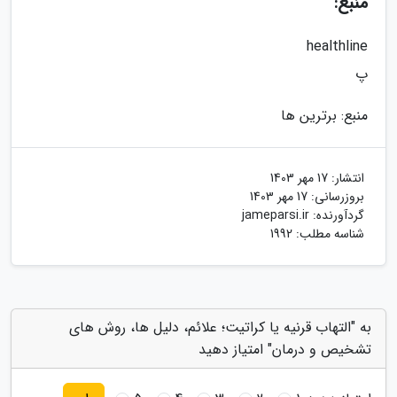
منبع:
healthline
پ
منبع: برترین ها
انتشار:
17 مهر 1403
بروزرسانی:
17 مهر 1403
گردآورنده:
jameparsi.ir
شناسه مطلب: 1992
به "التهاب قرنیه یا کراتیت؛ علائم، دلیل ها، روش های
تشخیص و درمان" امتیاز دهید