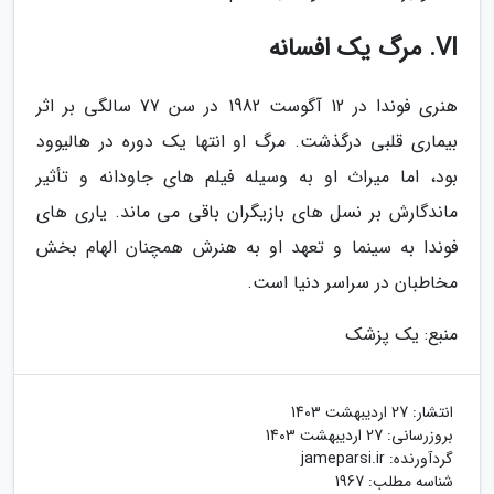
VI. مرگ یک افسانه
هنری فوندا در 12 آگوست 1982 در سن 77 سالگی بر اثر
بیماری قلبی درگذشت. مرگ او انتها یک دوره در هالیوود
بود، اما میراث او به وسیله فیلم های جاودانه و تأثیر
ماندگارش بر نسل های بازیگران باقی می ماند. یاری های
فوندا به سینما و تعهد او به هنرش همچنان الهام بخش
مخاطبان در سراسر دنیا است.
منبع: یک پزشک
انتشار:
27 اردیبهشت 1403
بروزرسانی:
27 اردیبهشت 1403
گردآورنده:
jameparsi.ir
شناسه مطلب: 1967