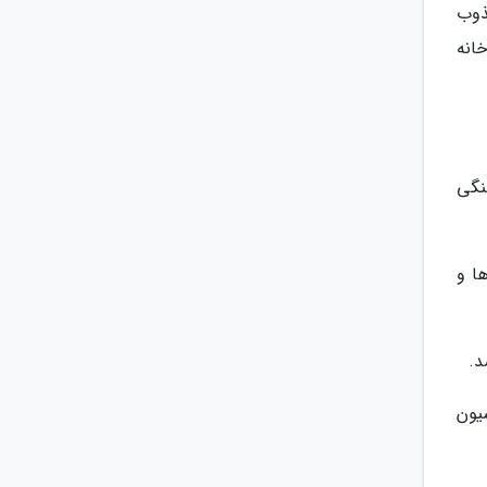
ذوب
انه
نگی
ا و
د.
یون