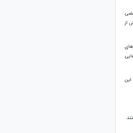
عضی
 از
های
ایی
این
ند.