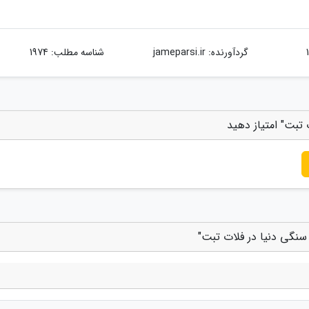
گردآورنده:
jameparsi.ir
شناسه مطلب: 1974
تبت" امتیاز دهید
نگی دنیا در فلات تبت"