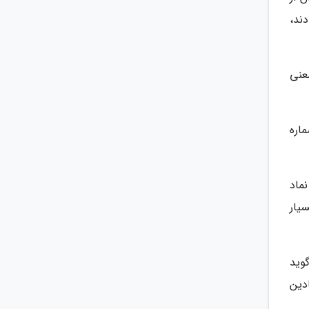
ند،
عنی
اره
رین نماد
یار
وید
دین