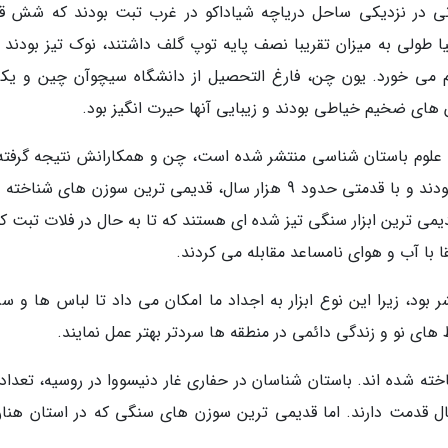
نی در نزدیکی ساحل دریاچه شیاداکو در غرب تبت بودند که شش ق
ا طولی به میزان تقریبا نصف پایه توپ گلف داشتند، نوک تیز بودند و
می خورد. یون چن، فارغ التحصیل از دانشگاه سیچوآن چین و یکی
های ضخیم خیاطی بودند و زیبایی آنها حیرت انگیز بود.
 علوم باستان شناسی منتشر شده است، چن و همکارانش نتیجه گرفته 
که این آثار در حقیقت سوزن های خیاطی سنگی بودند و با قدمتی حدود 9 هزار سال، قدیمی ترین سوزن های ش
یمی ترین ابزار سنگی تیز شده ای هستند که تا به حال در فلات تبت 
ا با آب و هوای نامساعد مقابله می کردند.
، زیرا این نوع ابزار به اجداد ما امکان می داد تا لباس ها و سرپ
های نو و زندگی دائمی در منطقه ها سردتر بهتر عمل نمایند.
 شده اند. باستان شناسان در حفاری غار دنیسووا در روسیه، تعدادی
 را کشف کردند که حدود 50 هزار سال قدمت دارند. اما قدیمی ترین سوزن های سنگی که در استان هن