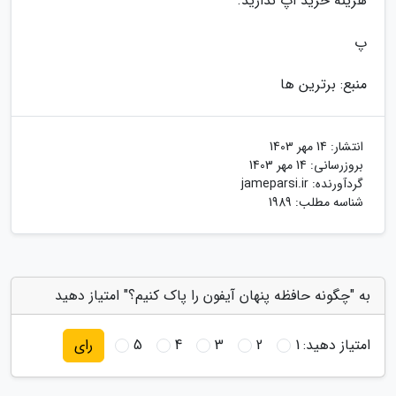
هزینه خرید اپ ندارید.
پ
منبع: برترین ها
انتشار:
14 مهر 1403
بروزرسانی:
14 مهر 1403
گردآورنده:
jameparsi.ir
شناسه مطلب: 1989
به "چگونه حافظه پنهان آیفون را پاک کنیم؟" امتیاز دهید
امتیاز دهید:
1
2
3
4
5
رای