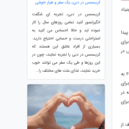
کریسمس در دبی، یک سفر و هزار خوشی
یاد
کریسمس در دبی، تجربه ای شگفت
انگیزتصور کنید تمامی روزهای سال را کار
نموده اید و حالا احساس می کنید به
یدا
استراحتی درست و حسابی احتیاج دارید.
رای
بسیاری از افراد عاشق این هستند که
س در
کریسمس در دبی را تجربه نمایند، چون در
این روزها و طی یک سفر می توانند خوب
خرید نمایند، غذای ملت های مختلف را...
90 میلیون مسافر با محدودیت ها یا مسائل حرکتی در اروپا وجود دارد و اعطای جایزه مقصد گردشگری در دسترس 2019 به
رای
 در
 برای
 از