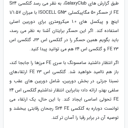
طبق گزارش های GalaxyClub، به نظر می رسد گلکسی S24
FE از حسگر 50 مگاپیکسلی ISOCELL GN3 با میزان 1/1.57
اینچ و پیکسل های 1.0 میکرومتری برای دوربین اصلی
استفاده کند. اگر این حسگر برایتان آشنا به نظر می رسد،
باید بگویم همین حسگر را در گلکسی اس 23، گلکسی اس
23 FE و گلکسی اس 24 هم می توانید پیدا کنید.
اگر انتظار داشتید سامسونگ با سری FE مرزها را جابجا کند،
باز هم ناامید خواهید شد. گلکسی اس 23 FE ارتقاءهای
نسبتا جزئی در بخش دوربین، شامل دوربین های عقب و
سلفی بهتر، ارائه داد؛ بنابراین انتظار نداشتیم گلکسی اس 24
FE تحولی اساسی ایجاد کند. با این حال، یک ارتقاء می
توانست دوباره به گلکسی S24 FE رجحان رقابتی ببخشد و
توصیه آن در برابر رقبا را آسان تر کند.