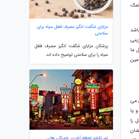
نمک
مزایای شگفت انگیز مصرف فلفل سیاه برای
اشد
سلامتی
ینی
پزشکان مزایای شگفت انگیز مصرف فلفل
 ما
سیاه را برای سلامتی توضیح داده اند.
مین
 می
رارآور و یا
ائل را
شان
تور تایلند لحظه آخری: خوراکی های