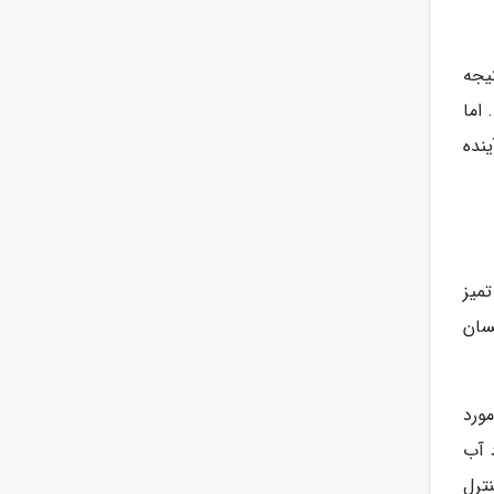
تیجه
اما
نده
میز
سان
مورد
 آب
ترل