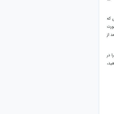
ه ای که
یا به صورت
د از
ا در
ید،