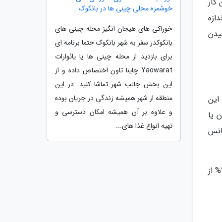
کار
خوشمزه محلی چینی ها در بانکوک
ازه
خوراکی های هیجان انگیز محله چینی های
یدن
بانکوکدر سفر به شهر بانکوک حتما برنامه ای
برای بازدید از محله چینی ها یا یائوارات
Yaowarat چاینا تاون اختصاص داده و از
این بخش جالب شهر تماشا کنید. در این
منطقه از شهر همیشه زندگی در جریان بوده
این
و علاوه بر آن همیشه امکان دسترسی و
سرطان مثانه رابطه عکس دارد. یعنی کسانی که روزانه 6 لیوان یا
تهیه انواع غذا های...
شانس
اما در ادامه دانشمندان این نکته را به خوبی مطرح کردند که اگر چه خوردن هر لیوان آب تا مرز 1440 میلی گرم می تواند 7% از