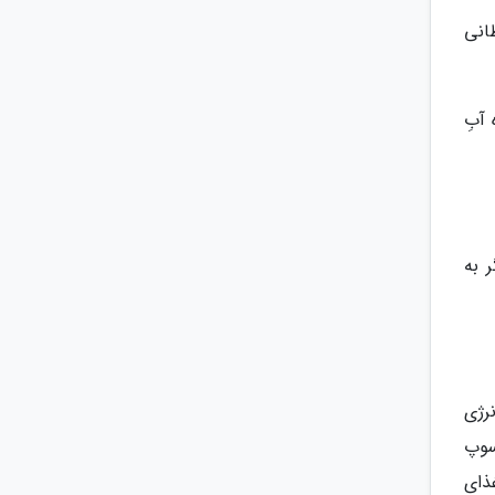
انی
دازه آبِ
 به
انرژی
ع مثل سوپ
ذای