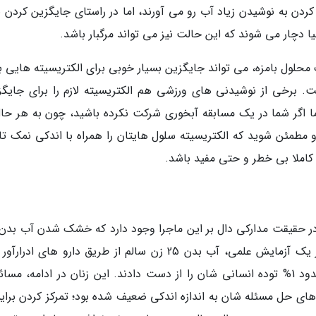
ردن به نوشیدن زیاد آب رو می آورند، اما در راستای جایگزین کردن 
ا دچار می شوند که این حالت نیز می تواند مرگبار باشد.
محلول بامزه، می تواند جایگزین بسیار خوبی برای الکتریسیته هایی ب
. برخی از نوشیدنی های ورزشی هم الکتریسیته لازم را برای جایگز
ما اگر شما در یک مسابقه آبخوری شرکت نکرده باشید، چون به هر حال
 مطمئن شوید که الکتریسیته سلول هایتان را همراه با اندکی نمک تا
کاملا بی خطر و حتی مفید باشد.
 در حقیقت مدارکی دال بر این ماجرا وجود دارد که خشک شدن آب بدن
تواند به اختلال در عملکرد شناختی منجر گردد. در یک آزمایش علمی، آب بدن 25 زن سالم از طریق دارو های اد
تحرک بدنی تخلیه شد. به طور میانگین آن ها حدود 1% توده انسانی شان را از دست دادند. این زنان در ادامه، مس
ی حل مسئله شان به اندازه اندکی ضعیف شده بود؛ تمرکز کردن برای